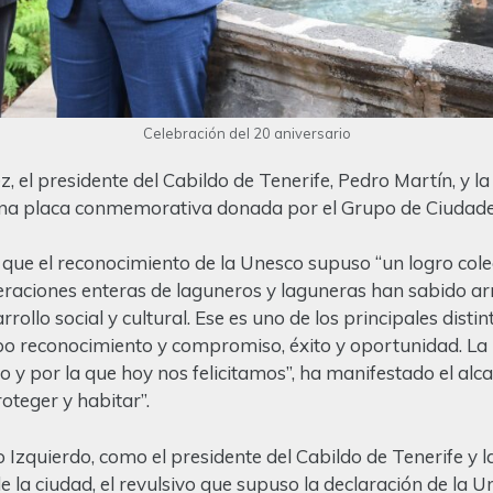
Celebración del 20 aniversario
z, el presidente del Cabildo de Tenerife, Pedro Martín, y la
ó una placa conmemorativa donada por el Grupo de Ciudad
o que el reconocimiento de la Unesco supuso “un logro col
neraciones enteras de laguneros y laguneras han sabido ar
ollo social y cultural. Ese es uno de los principales disti
po reconocimiento y compromiso, éxito y oportunidad. La
 y por la que hoy nos felicitamos”, ha manifestado el alc
teger y habitar”.
seo Izquierdo, como el presidente del Cabildo de Tenerife y
la ciudad, el revulsivo que supuso la declaración de la Un