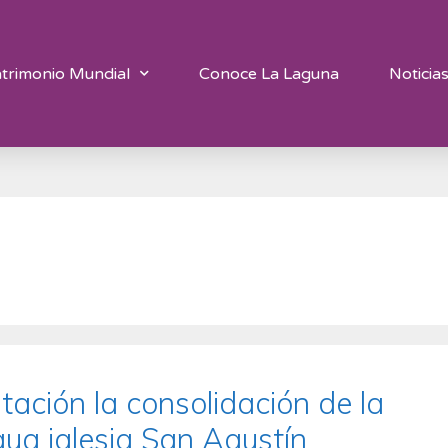
trimonio Mundial
Conoce La Laguna
Noticia
tación la consolidación de la
gua iglesia San Agustín