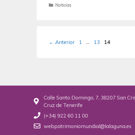
Noticias
←
Anterior
1
…
13
14
Calle Santo Domingo, 7, 38207 San Cri
Cruz de Tenerife
(+34) 922 60 11 00
webpatrimoniomundial@lalaguna.es