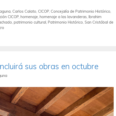
Laguna
,
Carlos Calato
,
CICOP
,
Concejalía de Patrimonio Histórico
,
ción CICOP
,
homenaje
,
homenaje a las lavanderas
,
Ibrahim
achado
,
patrimonio cultural
,
Patrimonio Histórico
,
San Cristóbal de
tro
cluirá sus obras en octubre
guna