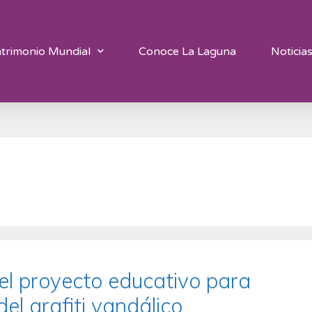
trimonio Mundial
Conoce La Laguna
Noticia
el proyecto educativo para
del grafiti vandálico