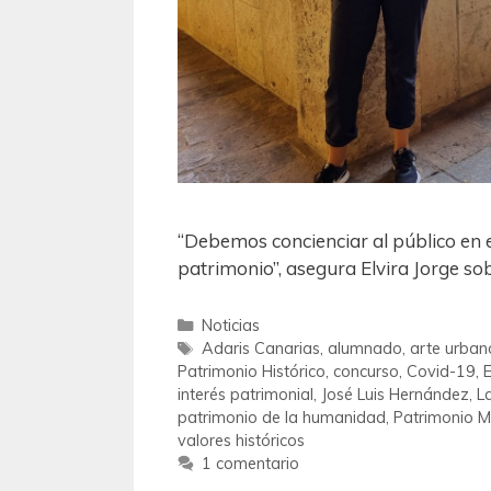
“Debemos concienciar al público en e
patrimonio”, asegura Elvira Jorge sobr
Noticias
Adaris Canarias
,
alumnado
,
arte urban
Patrimonio Histórico
,
concurso
,
Covid-19
,
E
interés patrimonial
,
José Luis Hernández
,
L
patrimonio de la humanidad
,
Patrimonio M
valores históricos
1 comentario