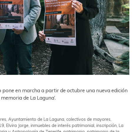
co pone en marcha a partir de octubre una nueva edición
a memoria de La Laguna’.
res
,
Ayuntamiento de La Laguna
,
colectivos de mayores
,
19
,
Elvira Jorge
,
inmuebles de interés patrimonial
,
inscripción
,
La
oria y Antropología de Tenerife
,
patrimonio
,
patrimonio de la