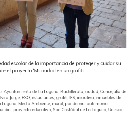
dad escolar de la importancia de proteger y cuidar su
e el proyecto ‘Mi ciudad en un grafiti’.
o
,
Ayuntamiento de La Laguna
,
Bachillerato
,
ciudad
,
Concejalía de
lvira Jorge
,
ESO
,
estudiantes
,
grafiti
,
IES
,
iniciativa
,
inmuebles de
a Laguna
,
Medio Ambiente
,
mural
,
pandemia
,
patrimonio
,
undial
,
proyecto educativo
,
San Cristóbal de La Laguna
,
Unesco
,