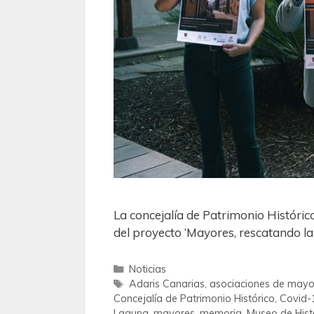
La concejalía de Patrimonio Históri
del proyecto ‘Mayores, rescatando l
Noticias
Adaris Canarias
,
asociaciones de mayo
Concejalía de Patrimonio Histórico
,
Covid-
Laguna
,
mayores
,
memoria
,
Museo de Hist