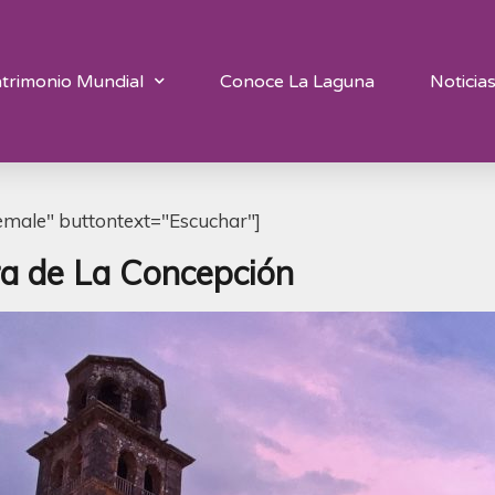
trimonio Mundial
Conoce La Laguna
Noticia
emale" buttontext="Escuchar"]
ra de La Concepción