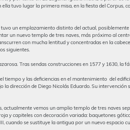
 en ella tuvo lugar la primera misa, en la fiesta del Corpus
 tuvo un emplazamiento distinto del actual, posiblemente e
ar un nuevo templo de tres naves, más próximo al centro d
anscurren con mucha lentitud y concentradas en la cabecer
os siguientes.
azarosa. Tras sendas construcciones en 1577 y 1630, la fáb
del tiempo y las deficiencias en el mantenimiento del edifi
 la dirección de Diego Nicolás Eduardo. Su intervención se
os, actualmente vemos un amplio templo de tres naves se
roja y capiteles con decoración variada: baquetones gótic
VIII, cuando se sustituye la antigua por un nuevo espacio