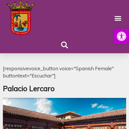
Abrir
[responsivevoice_button voice="Spanish Female"
buttontext="Escuchar"]
Palacio Lercaro