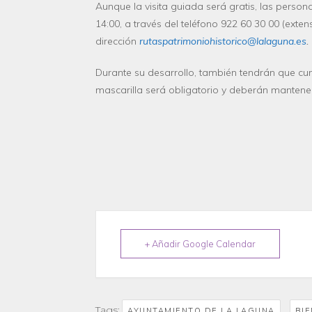
Aunque la visita guiada será gratis, las person
14:00,
a través
del teléfono
922 60 30 00
(e
xten
dirección
rutaspatrimoniohistorico@lalaguna.es
.
Durante su desarrollo,
también tendrán que cump
mascarilla será obligatorio y deberán mantener 
+ Añadir Google Calendar
Tags:
,
AYUNTAMIENTO DE LA LAGUNA
BIE