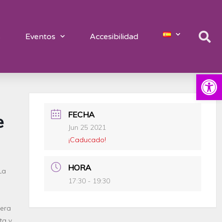
s
Eventos
Accesibilidad
Abrir
FECHA
e
Jun 25 2021
¡Caducado!
HORA
La
17:30 - 19:30
rera
ta
y