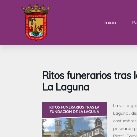
Inicio
Pa
Ritos funerarios tras
La Laguna
La visita gu
Laguna’, dis
costumbres
pasearán 
Pinto). Tamb