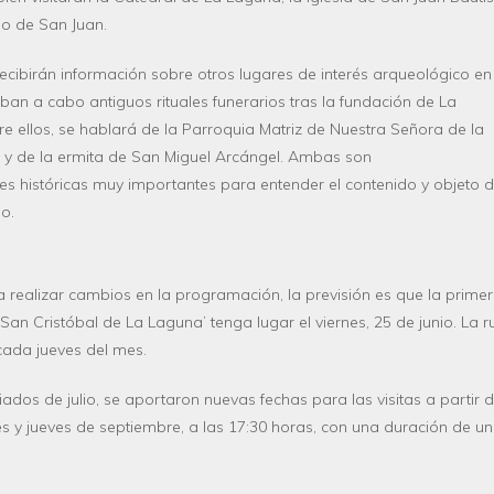
io de San Juan.
ecibirán información sobre otros lugares de interés arqueológico en
aban a cabo antiguos rituales funerarios tras la fundación de La
re ellos, se hablará de la Parroquia Matriz de Nuestra Señora de la
y de la ermita de San Miguel Arcángel. Ambas son
nes históricas muy importantes para entender el contenido y objeto 
io.
a realizar cambios en la programación, la previsión es que la prime
 San Cristóbal de L
a Laguna’
tenga lugar el viernes,
25 de junio. La r
, cada jueves del mes
.
os de julio, se aportaron nuevas fechas para las visitas a partir d
es y jueves de septiembre, a las 17:30 horas, con una duración de u