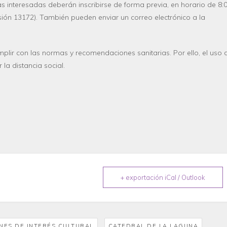
as interesadas deberán inscribirse de forma previa,
en horario de 8:
sión 13172
). También pueden enviar un correo electrónico a la
lir con las normas y recomendaciones sanitarias. Por ello, el uso 
la distancia social.
+ exportación iCal / Outlook
,
,
NES DE INTERÉS CULTURAL
CATEDRAL DE LA LAGUNA