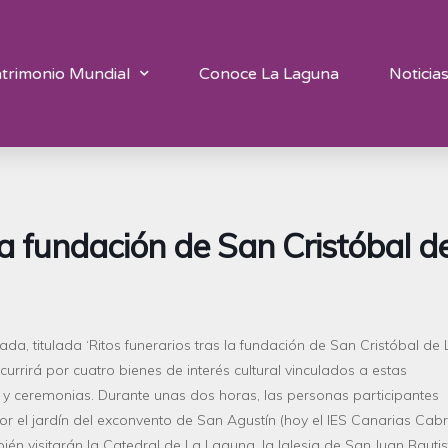
trimonio Mundial
Conoce La Laguna
Noticia
 la fundación de San Cristóbal d
iada, titulada ‘Ritos funerarios tras la fundación de San Cristóbal de 
currirá por cuatro bienes de interés cultural vinculados a estas
 y ceremonias.
Durante unas dos horas, las personas participantes
por
el jardín del
exconvento
de
San Agustín (
hoy
el
IES Canarias Cab
ién visitarán la
Catedral de La Laguna,
la
Iglesia de San Juan Bautis