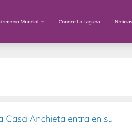
trimonio Mundial
Conoce La Laguna
Noticia
 la Casa Anchieta entra en su