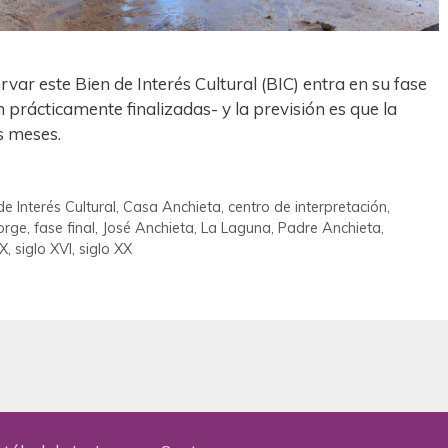
var este Bien de Interés Cultural (BIC) entra en su fase
n prácticamente finalizadas- y la previsión es que la
s meses.
de Interés Cultural
,
Casa Anchieta
,
centro de interpretación
,
Jorge
,
fase final
,
José Anchieta
,
La Laguna
,
Padre Anchieta
,
IX
,
siglo XVI
,
siglo XX