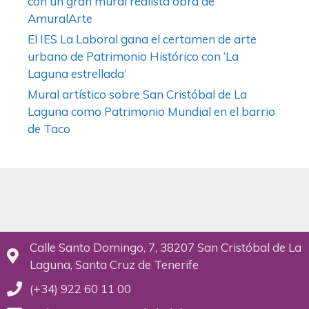
con un gran mural realista obra de
AmuralArte
El IES La Laboral gana el certamen de arte
urbano de Patrimonio Histórico con ‘La
Laguna estrellada’
Mural artístico sobre San Cristóbal de La
Laguna como Patrimonio Mundial en el barrio
de Taco
Calle Santo Domingo, 7, 38207 San Cristóbal de La
Laguna, Santa Cruz de Tenerife
(+34) 922 60 11 00