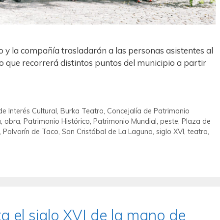
o y la compañía trasladarán a las personas asistentes al
 que recorrerá distintos puntos del municipio a partir
de Interés Cultural
,
Burka Teatro
,
Concejalía de Patrimonio
a
,
obra
,
Patrimonio Histórico
,
Patrimonio Mundial
,
peste
,
Plaza de
,
Polvorín de Taco
,
San Cristóbal de La Laguna
,
siglo XVI
,
teatro
,
a el siglo XVI de la mano de